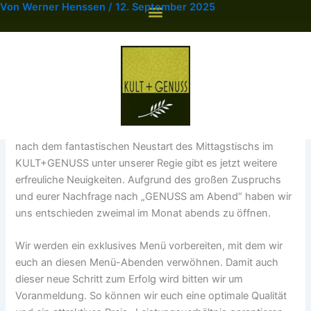
Von
Werner Henssen
/
12. September 2025
Zum
Inhalt
springen
12. September 2025 um 18:30, unser kulinarischer
Abend im KULT+GENUSS
Liebe Freunde und Gäste,
nach dem fantastischen Neustart des Mittagstischs im
KULT+GENUSS unter unserer Regie gibt es jetzt weitere
erfreuliche Neuigkeiten. Aufgrund des großen Zuspruchs
und eurer Nachfrage nach „GENUSS am Abend“ haben wir
uns entschieden zweimal im Monat abends zu öffnen.
Wir werden ein exklusives Menü vorbereiten, mit dem wir
euch an diesen Menü-Abenden verwöhnen. Damit auch
dieser neue Schritt zum Erfolg wird bitten wir um
Voranmeldung. So können wir euch eine optimale Qualität