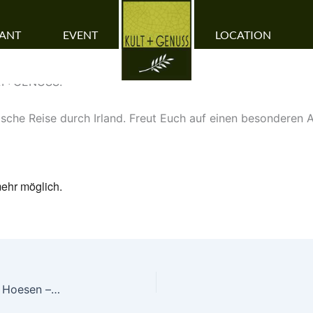
RANT
EVENT
LOCATION
ULT+GENUSS!
sche Reise durch Irland. Freut Euch auf einen besonderen A
mehr möglich.
Swinging Christmas… mit Dirk Kraforst und Klaus Hoesen – ausgebucht