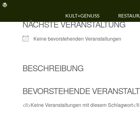
W
Zum
o
r
Inhalt
KULT+GENUSS
RESTAU
d
springen
p
NÄCHSTE VERANSTALTUNG
r
e
s
Keine bevorstehenden Veranstaltungen
s
BESCHREIBUNG
BEVORSTEHENDE VERANSTAL
<li>Keine Veranstaltungen mit diesem Schlagwort</li